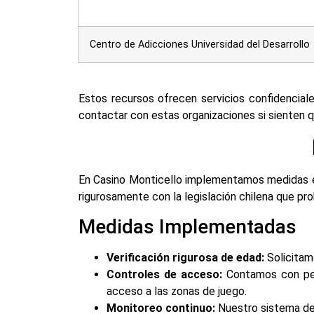
Centro de Adicciones Universidad del Desarrollo
Estos recursos ofrecen servicios confidencial
contactar con estas organizaciones si sienten q
En Casino Monticello implementamos medidas es
rigurosamente con la legislación chilena que pr
Medidas Implementadas
Verificación rigurosa de edad:
Solicitamo
Controles de acceso:
Contamos con pers
acceso a las zonas de juego.
Monitoreo continuo:
Nuestro sistema de 