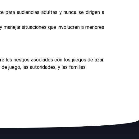
 para audiencias adultas y nunca se dirigen a
 manejar situaciones que involucren a menores
re los riesgos asociados con los juegos de azar.
 juego, las autoridades, y las familias.