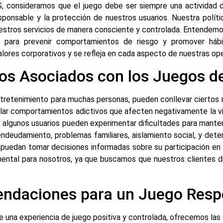
, consideramos que el juego debe ser siempre una actividad 
sponsable y la protección de nuestros usuarios. Nuestra polít
estros servicios de manera consciente y controlada. Entendemos
s para prevenir comportamientos de riesgo y promover hábit
ores corporativos y se refleja en cada aspecto de nuestras oper
os Asociados con los Juegos d
ntretenimiento para muchas personas, pueden conllevar ciertos 
llar comportamientos adictivos que afecten negativamente la vida
algunos usuarios pueden experimentar dificultades para mantene
deudamiento, problemas familiares, aislamiento social, y deter
 puedan tomar decisiones informadas sobre su participación en 
ental para nosotros, ya que buscamos que nuestros clientes d
ndaciones para un Juego Resp
de una experiencia de juego positiva y controlada, ofrecemos la