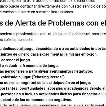
da se aplica tanto al acceso online como al casino físico.
suario puede contactar directamente con nuestro servicio de ate
 atención al cliente en nuestras instalaciones.
s de Alerta de Problemas con e
tamiento problemático con el juego es fundamental para pre
es señales de alerta:
o dedicado al juego, descuidando otras actividades importa
cientes de dinero para experimentar la misma emoción.
o detener el juego.
nta reducir la frecuencia de juego.
s personales o para aliviar sentimientos negativos.
 volviendo a jugar (“chasing losses”).
s sobre la magnitud de la participación en el juego.
portantes, oportunidades laborales o académicas debido al
ersonales o incluso actividades ilícitas para financiar el j
nsciente de las consecuencias negativas.
s de estos signos, recomendamos buscar ayuda profesional 