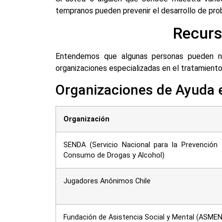
tempranos pueden prevenir el desarrollo de prob
Recurs
Entendemos que algunas personas pueden nec
organizaciones especializadas en el tratamiento
Organizaciones de Ayuda e
Organización
SENDA (Servicio Nacional para la Prevención y
Consumo de Drogas y Alcohol)
Jugadores Anónimos Chile
Fundación de Asistencia Social y Mental (ASME